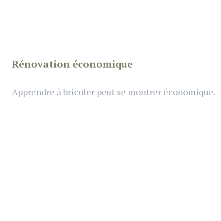
Rénovation économique
Apprendre à bricoler peut se montrer économique.
Rénovation écologique
Pour le bien de la planète et de son porte-monnaie.