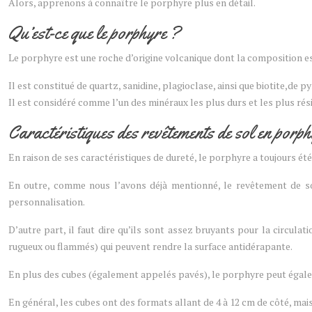
Alors, apprenons à connaître le porphyre plus en détail.
Qu’est-ce que le porphyre ?
Le porphyre est une roche d’origine volcanique dont la composition est
Il est constitué de quartz, sanidine, plagioclase, ainsi que biotite,de p
Il est considéré comme l’un des minéraux les plus durs et les plus résis
Caractéristiques des revêtements de sol en porph
En raison de ses caractéristiques de dureté, le porphyre a toujours été
En outre, comme nous l’avons déjà mentionné, le revêtement de sol
personnalisation.
D’autre part, il faut dire qu’ils sont assez bruyants pour la circula
rugueux ou flammés) qui peuvent rendre la surface antidérapante.
En plus des cubes (également appelés pavés), le porphyre peut égalem
En général, les cubes ont des formats allant de 4 à 12 cm de côté, ma