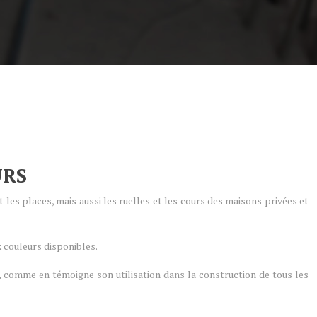
URS
les places, mais aussi les ruelles et les cours des maisons privées et
x couleurs disponibles.
s, comme en témoigne son utilisation dans la construction de tous les