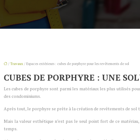
/
Travaux
/ Espaces extérieurs : cubes de porphyre pour les revêtements de sol
CUBES DE PORPHYRE : UNE SO
Les cubes de porphyre sont parmi les matériaux les plus utilisés pour
des condominiums.
Après tout, le porphyre se prête à la création de revêtements de sol 
Mais la valeur esthétique n’est pas le seul point fort de ce matéria
temps.