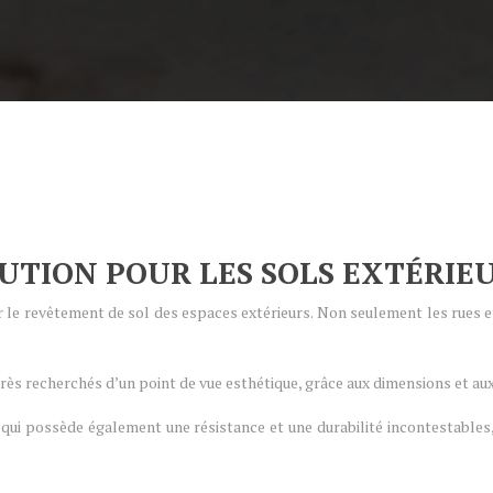
LUTION POUR LES SOLS EXTÉRIE
 le revêtement de sol des espaces extérieurs. Non seulement les rues et 
très recherchés d’un point de vue esthétique, grâce aux dimensions et au
u, qui possède également une résistance et une durabilité incontestable