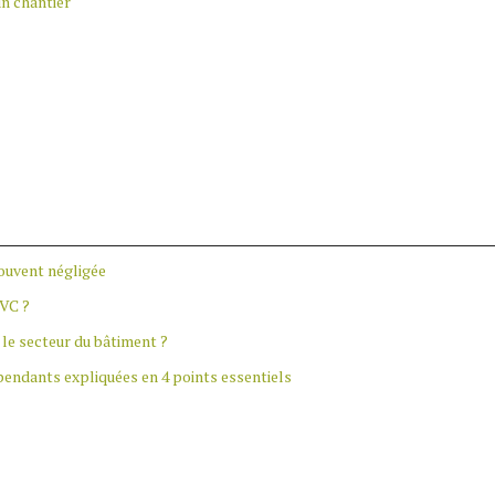
un chantier
souvent négligée
PVC ?
le secteur du bâtiment ?
épendants expliquées en 4 points essentiels