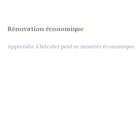
Rénovation économique
Apprendre à bricoler peut se montrer économique.
Rénovation écologique
Pour le bien de la planète et de son porte-monnaie.