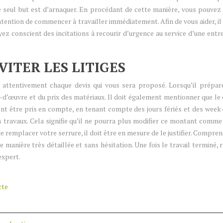
t le seul but est d’arnaquer. En procédant de cette manière, vous pouve
ntention de commencer à travailler immédiatement. Afin de vous aider, il
yez conscient des incitations à recourir d’urgence au service d’une entr
VITER LES LITIGES
r attentivement chaque devis qui vous sera proposé. Lorsqu’il prépare
-d’œuvre et du prix des matériaux. Il doit également mentionner que le 
lement être pris en compte, en tenant compte des jours fériés et des wee
ravaux. Cela signifie qu’il ne pourra plus modifier ce montant comme 
de remplacer votre serrure, il doit être en mesure de le justifier. Comprend
de manière très détaillée et sans hésitation. Une fois le travail terminé
 expert.
cte