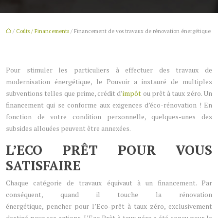
/
Coûts / Financements
/ Financement de vos travaux de rénovation énergétique
Pour stimuler les particuliers à effectuer des travaux de
modernisation énergétique, le Pouvoir a instauré de multiples
subventions telles que prime, crédit d’
impôt
ou prêt à taux zéro. Un
financement qui se conforme aux exigences d’éco-rénovation ! En
fonction de votre condition personnelle, quelques-unes des
subsides allouées peuvent être annexées.
L’ECO PRÊT POUR VOUS
SATISFAIRE
Chaque catégorie de travaux équivaut à un financement. Par
conséquent, quand il touche la rénovation
énergétique, pencher pour l’Eco-prêt à taux zéro, exclusivement
destiné pour ces actions. L’Eco Prêt à taux zéro a été conçu pour le