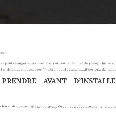
ues ?
ues peut changer votre quotidien (surtout en temps de pluie). Plus beso
es de garage motorisées ? Voici un petit récapitulatif des prix du marc
 PRENDRE AVANT D’INSTALL
Attention, avant de voir votre facture augmenter, vo