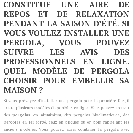
CONSTITUE UNE AIRE DE
REPOS ET DE RELAXATION
PENDANT LA SAISON D’ÉTÉ. SI
VOUS VOULEZ INSTALLER UNE
PERGOLA, VOUS POUVEZ
SUIVRE LES AVIS DES
PROFESSIONNELS EN LIGNE.
QUEL MODÈLE DE PERGOLA
CHOISIR POUR EMBELLIR SA
MAISON ?
Si vous prévoyez d’installer une pergola pour la première fois, il
existe plusieurs modèles disponibles en ligne. Vous pouvez trouver
des
pergolas en aluminium
, des pergolas bioclimatiques, des
pergolas en fer forgé, ceux en briques ou en bois rappelant les
anciens modèles. Vous pouvez aussi combiner la pergola avec