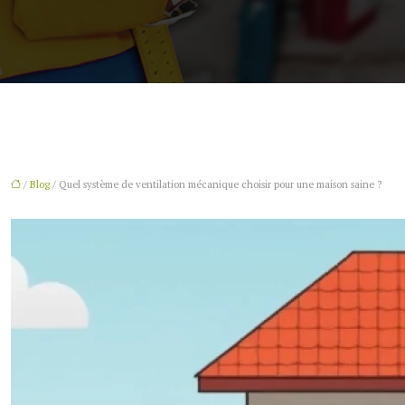
/
Blog
/ Quel système de ventilation mécanique choisir pour une maison saine ?