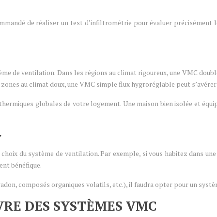
ommandé de réaliser un test d’infiltrométrie pour évaluer précisément l
tème de ventilation. Dans les régions au climat rigoureux, une VMC doub
es zones au climat doux, une VMC simple flux hygroréglable peut s’avérer 
hermiques globales de votre logement. Une maison bien isolée et équip
s
 le choix du système de ventilation. Par exemple, si vous habitez dans u
ment bénéfique.
radon, composés organiques volatils, etc.), il faudra opter pour un sys
VRE DES SYSTÈMES VMC