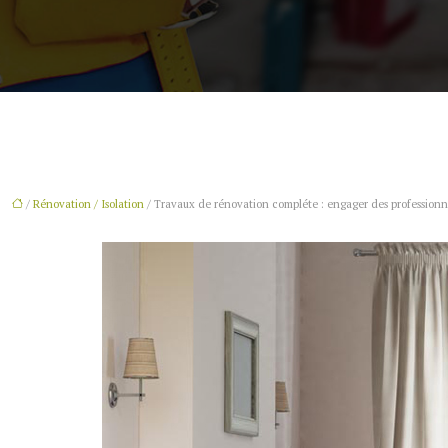
/
Rénovation / Isolation
/ Travaux de rénovation compléte : engager des profession