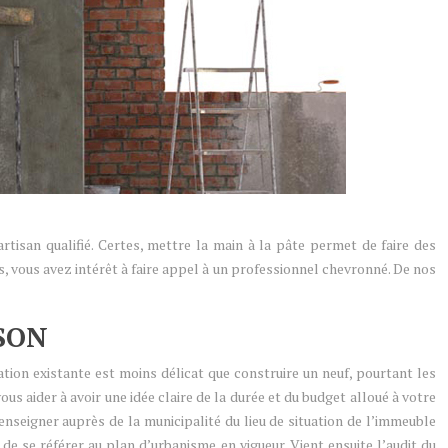
rtisan qualifié. Certes, mettre la main à la pâte permet de faire des
s, vous avez intérêt à faire appel à un professionnel chevronné. De nos
SON
ation existante est moins délicat que construire un neuf, pourtant les
vous aider à avoir une idée claire de la durée et du budget alloué à votre
enseigner auprès de la municipalité du lieu de situation de l’immeuble
 de se référer au plan d’urbanisme en vigueur. Vient ensuite l’audit du