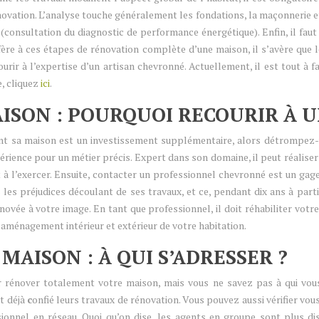
vation. L’analyse touche généralement les fondations, la maçonnerie et l’
 (consultation du diagnostic de performance énergétique). Enfin, il faut
éfère à ces étapes de rénovation complète d’une maison, il s’avère que 
ourir à l’expertise d’un artisan chevronné. Actuellement, il est tout à 
e, cliquez
ici
.
ISON : POURQUOI RECOURIR À U
t sa maison est un investissement supplémentaire, alors détrompez-v
ience pour un métier précis. Expert dans son domaine, il peut réaliser 
 à l’exercer. Ensuite, contacter un professionnel chevronné est un gage
es préjudices découlant de ses travaux, et ce, pendant dix ans à partir 
vée à votre image. En tant que professionnel, il doit réhabiliter vot
 l’aménagement intérieur et extérieur de votre habitation.
AISON : À QUI S’ADRESSER ?
 rénover totalement votre maison, mais vous ne savez pas à qui vous 
nt déjà
c
onfié leurs travaux de rénovation. Vous pouvez aussi vérifier v
ionnel en réseau. Quoi qu’on dise, les agents en groupe sont plus disci