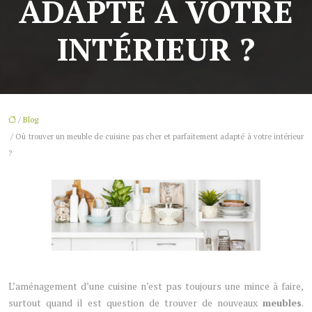
ADAPTÉ À VOTRE
INTÉRIEUR ?
/
Blog
/ Où trouver un meuble de cuisine pas cher et parfaitement adapté à votre intérieur
?
L’aménagement d’une cuisine n’est pas toujours une mince à faire,
surtout quand il est question de trouver de nouveaux
meubles
.