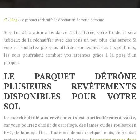
/
Blog
/ Le parquet réchauffe la décoration de votre demeure
Si votre décoration a tendance à être terne, voire froide, il sera
judicieux de la réchauffer avec des tons un peu plus chaleureux. Si
vous ne souhaitez pas vous attarder sur les murs ou les plafonds,
les sols pourraient combler vos attentes grâce à la pose d’un
parquet.
LE PARQUET DÉTRÔNE
PLUSIEURS REVÊTEMENTS
DISPONIBLES POUR VOTRE
SOL
Le marché dédié aux revêtements est particulièrement vaste
,
car vous pourrez choisir du carrelage, des lames ou des rouleaux en
PVC, de la moquette… Toutefois, depuis quelques mois, un produit
revient sans cesse sur le devant de la scène.
Le parquet suscite donc