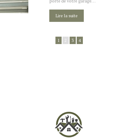
porte de votre garage…
Lire la suite
1
2
3
4