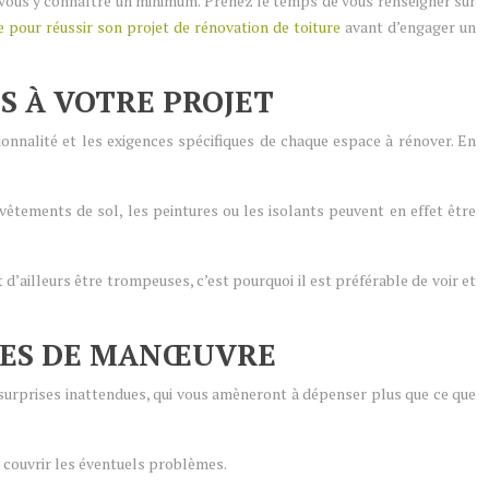
 vous y connaître un minimum. Prenez le temps de vous renseigner sur
e pour réussir son projet de rénovation de toiture
avant d’engager un
ÉS À VOTRE PROJET
tionnalité et les exigences spécifiques de chaque espace à rénover. En
evêtements de sol, les peintures ou les isolants peuvent en effet être
’ailleurs être trompeuses, c’est pourquoi il est préférable de voir et
RGES DE MANŒUVRE
 surprises inattendues, qui vous amèneront à dépenser plus que ce que
r couvrir les éventuels problèmes.