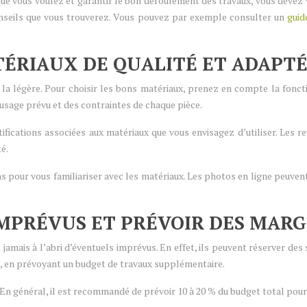
ue vous voulez et garantir le bon déroulement des travaux, vous devez
conseils que vous trouverez. Vous pouvez par exemple consulter un
guid
ATÉRIAUX DE QUALITÉ ET ADAPT
à la légère. Pour choisir les bons matériaux, prenez en compte la fonc
’usage prévu et des contraintes de chaque pièce.
ifications associées aux matériaux que vous envisagez d’utiliser. Les r
é.
pour vous familiariser avec les matériaux. Les photos en ligne peuvent d
S IMPRÉVUS ET PRÉVOIR DES MA
amais à l’abri d’éventuels imprévus. En effet, ils peuvent réserver des
t, en prévoyant un budget de travaux supplémentaire.
 En général, il est recommandé de prévoir 10 à 20 % du budget total pou