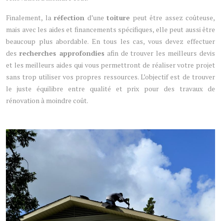
Finalement, la
réfection
d’une
toiture
peut être assez coûteuse,
mais avec les aides et financements spécifiques, elle peut aussi être
beaucoup plus abordable. En tous les cas, vous devez effectuer
des
recherches approfondies
afin de trouver les meilleurs devis
et les meilleurs aides qui vous permettront de réaliser votre projet
sans trop utiliser vos propres ressources. L’objectif est de trouver
le juste équilibre entre qualité et prix pour des travaux de
rénovation à moindre coût.