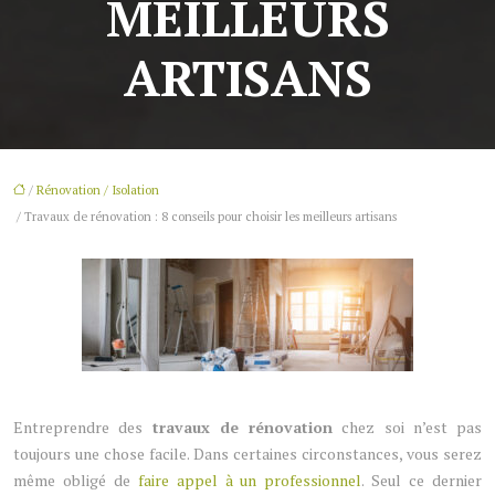
MEILLEURS
ARTISANS
/
Rénovation / Isolation
/ Travaux de rénovation : 8 conseils pour choisir les meilleurs artisans
Entreprendre des
travaux de rénovation
chez soi n’est pas
toujours une chose facile. Dans certaines circonstances, vous serez
même obligé de
faire appel à un professionnel
. Seul ce dernier