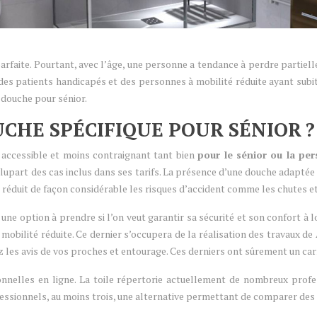
rfaite. Pourtant, avec l’âge, une personne a tendance à perdre partiell
 des patients handicapés et des personnes à mobilité réduite ayant subit
n douche pour sénior.
CHE SPÉCIFIQUE POUR SÉNIOR ?
 accessible et moins contraignant tant bien
pour le sénior ou la pe
upart des cas inclus dans ses tarifs. La présence d’une douche adaptée ré
nt réduit de façon considérable les risques d’accident comme les chutes e
une option à prendre si l’on veut garantir sa sécurité et son confort 
obilité réduite. Ce dernier s’occupera de la réalisation des travaux de A
z les avis de vos proches et entourage. Ces derniers ont sûrement un car
nnelles en ligne. La toile répertorie actuellement de nombreux profe
ofessionnels, au moins trois, une alternative permettant de comparer des o