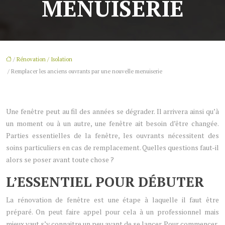
MENUISERIE
/
Rénovation / Isolation
/ Remplacer les anciens ouvrants par une nouvelle menuiserie
Une fenêtre peut au fil des années se dégrader. Il arrivera ainsi qu’à
un moment ou à un autre, une fenêtre ait besoin d’être changée.
Parties essentielles de la fenêtre, les ouvrants nécessitent des
soins particuliers en cas de remplacement. Quelles questions faut-il
alors se poser avant toute chose ?
L’ESSENTIEL POUR DÉBUTER
La rénovation de fenêtre est une étape à laquelle il faut être
préparé. On peut faire appel pour cela à un professionnel mais
mieux vaut s’y connaitre un peu avant de se lancer. Pour commencer,