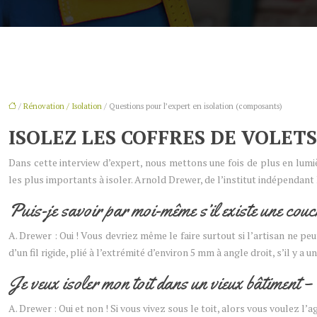
/
Rénovation / Isolation
/ Questions pour l’expert en isolation (composants)
ISOLEZ LES COFFRES DE VOLETS
Dans cette interview d’expert, nous mettons une fois de plus en lumiè
les plus importants à isoler. Arnold Drewer, de l’institut indépendant 
Puis-je savoir par moi-même s’il existe une co
A. Drewer : Oui ! Vous devriez même le faire surtout si l’artisan ne peut
d’un fil rigide, plié à l’extrémité d’environ 5 mm à angle droit, s’il y a
Je veux isoler mon toit dans un vieux bâtiment – 
A. Drewer : Oui et non ! Si vous vivez sous le toit, alors vous voulez l