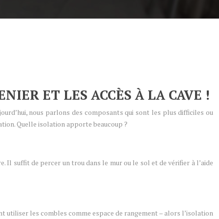
NIER ET LES ACCÈS À LA CAVE !
jourd’hui, nous parlons des composants qui sont les plus difficiles ou
lation. Quelle isolation apporte beaucoup ?
 Il suffit de percer un trou dans le mur ou le sol et de vérifier à l’aide
uement utiliser les combles comme espace de rangement – alors l’isolation