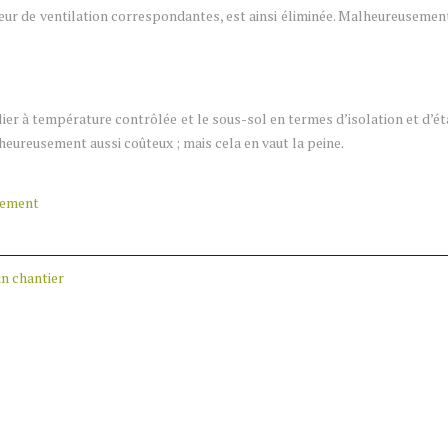
eur de ventilation correspondantes, est ainsi éliminée. Malheureusement,
calier à température contrôlée et le sous-sol en termes d’isolation et d’éta
alheureusement aussi coûteux ; mais cela en vaut la peine.
gement
un chantier