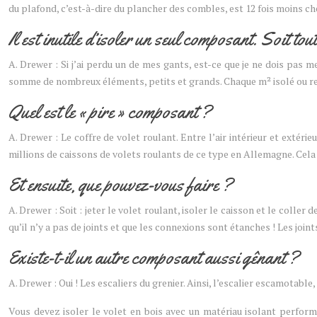
du plafond, c’est-à-dire du plancher des combles, est 12 fois moins ch
Il est inutile d’isoler un seul composant. Soit tout,
A. Drewer : Si j’ai perdu un de mes gants, est-ce que je ne dois pas 
somme de nombreux éléments, petits et grands. Chaque m² isolé ou re
Quel est le « pire » composant ?
A. Drewer : Le coffre de volet roulant. Entre l’air intérieur et extéri
millions de caissons de volets roulants de ce type en Allemagne. Cela
Et ensuite, que pouvez-vous faire ?
A. Drewer : Soit : jeter le volet roulant, isoler le caisson et le colle
qu’il n’y a pas de joints et que les connexions sont étanches ! Les join
Existe-t-il un autre composant aussi gênant ?
A. Drewer : Oui ! Les escaliers du grenier. Ainsi, l’escalier escamotabl
Vous devez isoler le volet en bois avec un matériau isolant performan