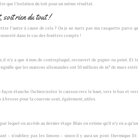
ère que l’isolation du toit pour un même résultat.
 soit rien du tout !
mettre l’autre à cause de cela ? Ou je ne mets pas ma casquette parce qu
nouvelé dans le cas des fenêtres compte !
eur, il n’y a que 4 mm de contreplaqué, recouvert de papier ou peint. Et 
 signifie que les maisons allemandes ont 50 millions de m² de murs extér
r de façon étanche. Ou bien isolez le caisson vers le haut, vers le bas et 
ts à brosse pour la courroie sont, également, utiles.
e, par lequel on accède au dernier étage. Mais on estime qu’il n’y en a qu
t – n’oubliez pas les limons – sinon il y aura un pont thermique. Et u